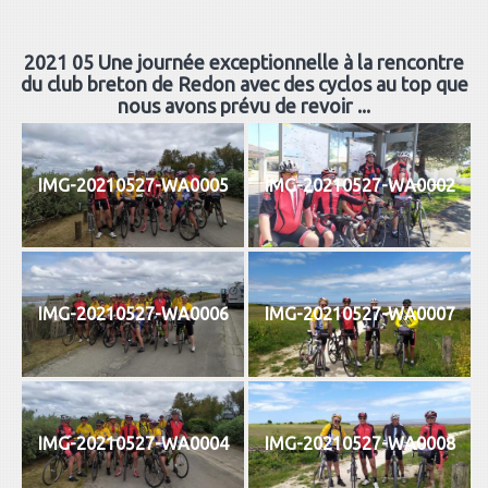
2021 05 Une journée exceptionnelle à la rencontre
du club breton de Redon avec des cyclos au top que
nous avons prévu de revoir ...
IMG-20210527-WA0005
IMG-20210527-WA0002
IMG-20210527-WA0006
IMG-20210527-WA0007
IMG-20210527-WA0004
IMG-20210527-WA0008