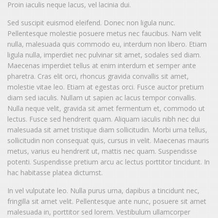
Proin iaculis neque lacus, vel lacinia dui.
Sed suscipit euismod eleifend. Donec non ligula nunc.
Pellentesque molestie posuere metus nec faucibus. Nam velit
nulla, malesuada quis commodo eu, interdum non libero. Etiam
ligula nulla, imperdiet nec pulvinar sit amet, sodales sed diam.
Maecenas imperdiet tellus at enim interdum et semper ante
pharetra. Cras elit orci, rhoncus gravida convallis sit amet,
molestie vitae leo. Etiam at egestas orci. Fusce auctor pretium
diam sed iaculis. Nullam ut sapien ac lacus tempor convallis.
Nulla neque velit, gravida sit amet fermentum et, commodo ut
lectus. Fusce sed hendrerit quam. Aliquam iaculis nibh nec dui
malesuada sit amet tristique diam sollicitudin. Morbi urna tellus,
sollicitudin non consequat quis, cursus in velit. Maecenas mauris
metus, varius eu hendrerit ut, mattis nec quam. Suspendisse
potenti. Suspendisse pretium arcu ac lectus porttitor tincidunt. In
hac habitasse platea dictumst.
In vel vulputate leo. Nulla purus urna, dapibus a tincidunt nec,
fringilla sit amet velit. Pellentesque ante nunc, posuere sit amet
malesuada in, porttitor sed lorem. Vestibulum ullamcorper