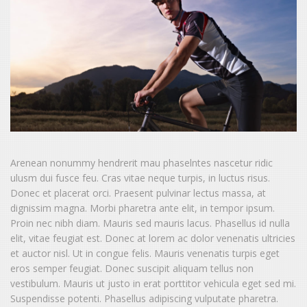
Arenean nonummy hendrerit mau phaselntes nascetur ridic
ulusm dui fusce feu. Cras vitae neque turpis, in luctus risus.
Donec et placerat orci. Praesent pulvinar lectus massa, at
dignissim magna. Morbi pharetra ante elit, in tempor ipsum.
Proin nec nibh diam. Mauris sed mauris lacus. Phasellus id nulla
elit, vitae feugiat est. Donec at lorem ac dolor venenatis ultricies
et auctor nisl. Ut in congue felis. Mauris venenatis turpis eget
eros semper feugiat. Donec suscipit aliquam tellus non
vestibulum. Mauris ut justo in erat porttitor vehicula eget sed mi.
Suspendisse potenti. Phasellus adipiscing vulputate pharetra.